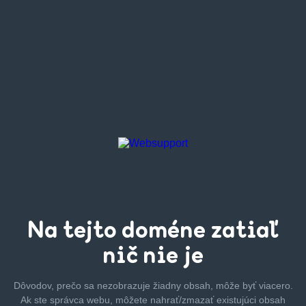
Na tejto
doméne zatiaľ
nič nie je
Dôvodov, prečo sa nezobrazuje žiadny obsah, môže byť
viacero.
Ak ste správca webu, môžete nahrať/zmazať
existujúci obsah